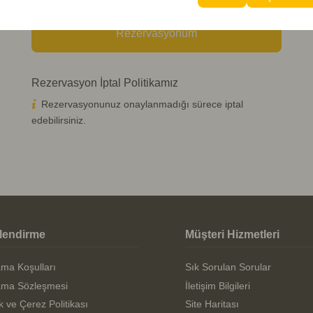
Rezervasyonum
Rezervasyon İptal Politikamız
Rezervasyonunuz onaylanmadığı sürece iptal
edebilirsiniz.
ilendirme
Müşteri Hizmetleri
ama Koşulları
Sık Sorulan Sorular
ama Sözleşmesi
İletişim Bilgileri
ik ve Çerez Politikası
Site Haritası