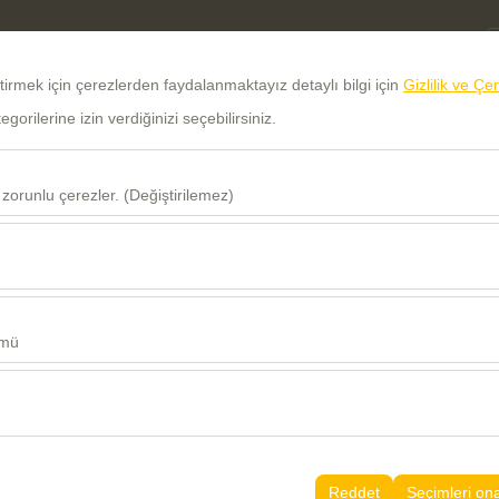
eştirmek için çerezlerden faydalanmaktayız detaylı bilgi için
Gizlilik ve Çe
orilerine izin verdiğinizi seçebilirsiniz.
ANASAYFA
ARA
 zorunlu çerezler. (Değiştirilemez)
Rezervasyonum
u şekilde çalışması, güvenlik, oturum yönetimi ve temel işlevler için gere
Lütfen Rezervasyon numaranızı ve Rezervasyon
sıl kullanıldığını (ziyaretçi sayısı, en çok ziyaret edilen sayfalar, kullanı
sırasında belirttiğiniz e-mail adresini giriniz.
Bu veriler, web sitesi performansını ölçmek ve kullanıcı deneyimini sürekl
ümü
Rezervasyon No
alanlarınıza uygun kişiselleştirilmiş reklamlar göstermemize ve reklam k
yısı, tıklama oranı) ölçmemize olanak tanır.
E-Posta Adresiniz
rayüzü ayarlarınızı, dil tercihinizi ve diğer yapılandırmalarınızı koruyara
nı ve sürekliliğini sağlamak amacıyla kullanılır.
Reddet
Seçimleri on