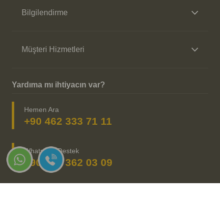
Bilgilendirme
Müşteri Hizmetleri
Yardıma mı ihtiyacın var?
Hemen Ara
+90 462 333 71 11
Whatsapp Destek
+90 539 362 03 09
Sosyal Medya Takip