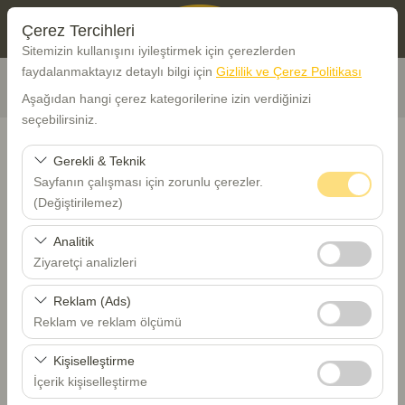
Çerez Tercihleri
Sitemizin kullanışını iyileştirmek için çerezlerden
faydalanmaktayız detaylı bilgi için
Gizlilik ve Çerez Politikası
Aşağıdan hangi çerez kategorilerine izin verdiğinizi
seçebilirsiniz.
Gerekli & Teknik
Sayfanın çalışması için zorunlu çerezler.
Araç Alış Yeri
(Değiştirilemez)
Trabzon Havalimanı - TZX
Bu çerezler sitenin doğru şekilde çalışması, güvenlik,
Analitik
oturum yönetimi ve temel işlevler için gereklidir. Devre
Ziyaretçi analizleri
dışı bırakılamaz.
Farklı yerde bırakmak istiyorum
Bu çerezler, sitemizin nasıl kullanıldığını (ziyaretçi sayısı,
Reklam (Ads)
en çok ziyaret edilen sayfalar, kullanıcı davranışları)
Reklam ve reklam ölçümü
Alış Tarih Saat
analiz etmemizi sağlar. Bu veriler, web sitesi
Bu çerezler, size ilgi alanlarınıza uygun kişiselleştirilmiş
performansını ölçmek ve kullanıcı deneyimini sürekli
Kişiselleştirme
08:00
reklamlar göstermemize ve reklam kampanyalarımızın
iyileştirmek için kullanılır.
İçerik kişiselleştirme
etkinliğini (gösterim sayısı, tıklama oranı) ölçmemize