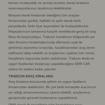
hemen inceleyebilir ve anında ücretsiz olarak kiralama
rezervasyonlarınızı tarafımıza iletebilirsiniz.
Bireysel olarak kiralamak istediğiniz tüm araçları
firmamızdan günlük, haftalık ve aylık olarak farklı
periyotlarda, farklı fiyat seçenekleri ile kiralayabilirsiniz.
İhtiyaçlarınızın tamamına karşılık verebilecek geniş bir araç
filosu ile karşınızdayız. Trabzon havalimanı bölgesinde yer
alan firmamız kiralamalarınızda dilerseniz uçak ile
şehirimizi ziyaretiniz sırasında, havalimanından araç temin
edilmesini talep edebilir ve araçlarınızı uçaktan iner inmez,
havalimanı kapısında teslim alabilirsiniz. Trabzon ilinde en
uygun fiyatlardan kiralamayı yapabileceğiniz DMR CAR
sizlere bir telefon kadar yakındır.
TRABZON ARAÇ KİRALAMA
Araç kiralama konusunda şehirin en uygun fiyatlarını
firmamızdan alabilirsiniz. Bir çok farklı konseptte aracımızın
yer aldığı showroomumuzu ziyaret edebilir, araçlarımızı
garajımızda görerek kiralamanızı yapabilirsiniz.
DMR olarak ilk önceliğimiz sizin kiraladığınız aracı