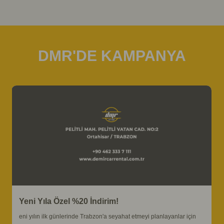
DMR'DE KAMPANYA
Yeni Yıla Özel %20 İndirim!
eni yılın ilk günlerinde Trabzon'a seyahat etmeyi planlayanlar için